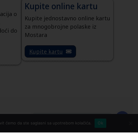
Kupite online kartu
acija o
Kupite jednostavno online kartu
,
za mnogobrojne polaske iz
doći do
Mostara
Kupite kartu
Rezerviši kartu za Njemačku!
tavit ćemo da ste saglasni sa upotrebom kolačića.
Ok
Open
chaty