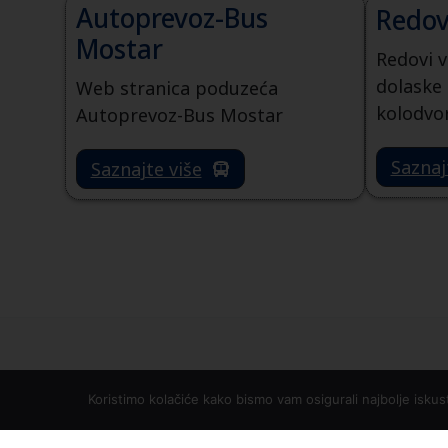
Autoprevoz-Bus
Redov
Mostar
Redovi v
dolaske
Web stranica poduzeća
kolodvo
Autoprevoz-Bus Mostar
Saznaj
Saznajte više
Koristimo kolačiće kako bismo vam osigurali najbolje iskus