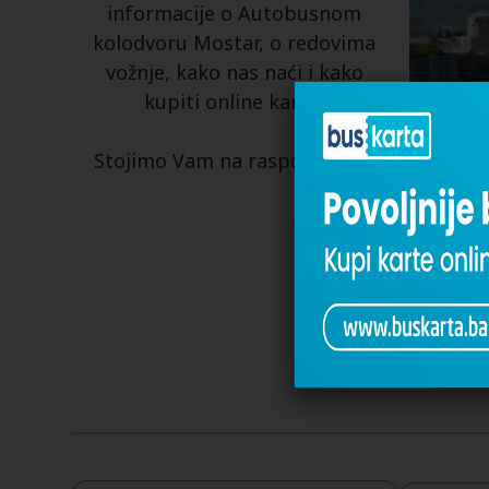
informacije o Autobusnom
kolodvoru Mostar, o redovima
vožnje, kako nas naći i kako
kupiti online kartu.
Stojimo Vam na raspolaganju!