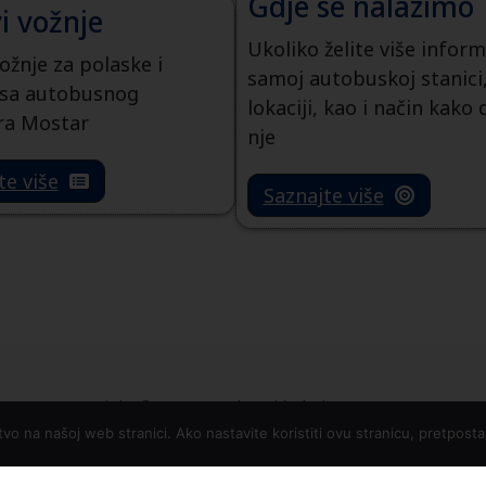
Gdje se nalazimo
i vožnje
Ukoliko želite više inform
ožnje za polaske i
samoj autobuskoj stanici
 sa autobusnog
lokaciji, kao i način kako 
ra Mostar
nje
te više
Saznajte više
Copyright © 2026 Autobusni kolodvor Mostar
tvo na našoj web stranici. Ako nastavite koristiti ovu stranicu, pretpos